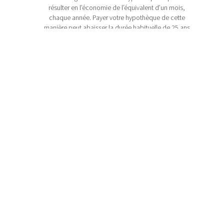
résulter en l’économie de l’équivalent d’un mois,
chaque année. Payer votre hypothèque de cette
manière peut abaisser la durée habituelle de 25 ans
à environ 21.
Lorsque votre revenu augmente, vous pourriez
augmenter vos paiements hypothécaires. Si vous
obtenez une augmentation de 5 % annuellement à
votre travail, vous pourriez mettre ce 5 %
supplémentaire sur votre hypothèque. Votre capital
restant à payer s’abaissera plus rapidement sans
que vous ayez à changer vos habitudes financières.
Les prêteurs hypothécaires peuvent vous permettre
des paiements additionnels sur votre solde, chaque
année. Presque tout le monde se retrouve avec des
montants inattendus, à un moment ou à un autre.
Peut-être avez-vous hérité d’un parent éloigné, ou
vous avez reçu un bonus de vacances à votre
travail. Effectuez un paiement forfaitaire sur votre
hypothèque et récoltez les résultats.
L’application de ces stratégies au fil